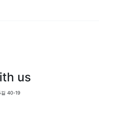
th us
 40-19
+82-052-913-9100